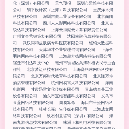
化（深圳）有限公司
天气预报
深圳市雅惟科技有限
公司
躺平设计家（上海）科技有限公司
重庆洋木河
科技有限公司
深圳吉傲工业设备有限公司
北京面团
科技有限公司
四川人人影网络科技有限公司
北京吉
锐达科技有限公司
上海云恒懿云计算有限责任公司
广州文奎营销策划有限公司
沈阳幸融信息科技有限公
司
武汉同和皮肤病专科医院有限公司
钰锦大数据科
技有限公司
天津华才企业管理咨询有限公司
上海金
羽尚网络科技有限公司
上海越方扬网络科技有限公司
宿迁市创达科技中心
亳州市谯城区兵涛种植农民专业合
作社
北京梦迈科技有限公司
上海谦格琳网络科技有
限公司
北京万邦时代教育科技有限公司
北京隆万坤
酒店管理有限公司
杭州网易雷火科技有限公司
海南
电影网
甘肃迅雷文化传媒有限公司
青岛德泰曼工业
设备有限公司
汕头市宝维智能科技有限公司
义乌市
豆蔻网络科技有限公司
周易算命
海口市呈娅网络科
技有限公司
桂林长嘉广告传媒有限公司
上海成文网
络科技有限公司
铁石创意咨询（深圳）有限公司
海
南九游信息技术有限公司
株洲正和机电科技有限公司
浙江禾晟建筑工程有限公司
衢州南高峰化工股份有限公